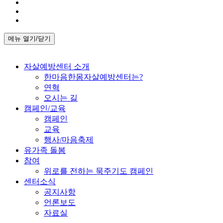
메뉴 열기/닫기
자살예방센터 소개
한마음한몸자살예방센터는?
연혁
오시는 길
캠페인/교육
캠페인
교육
행사/마음축제
유가족 돌봄
참여
위로를 전하는 묵주기도 캠페인
센터소식
공지사항
언론보도
자료실