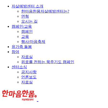
자살예방센터 소개
한마음한몸자살예방센터는?
연혁
오시는 길
캠페인/교육
캠페인
교육
행사/마음축제
유가족 돌봄
참여
자료실
위로를 전하는 묵주기도 캠페인
센터소식
공지사항
언론보도
자료실